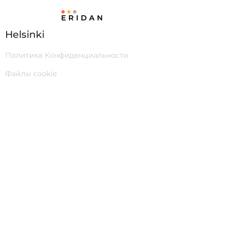
Helsinki
Политика Конфиденциальности
Файлы cookie
Sienitie 18, 00760 Helsinki
eridanry@gmail.com
0458989138